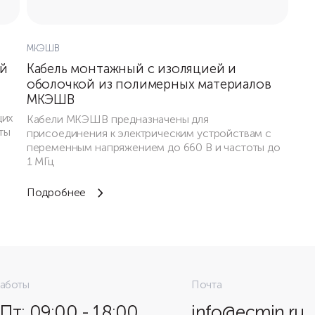
МКЭШВ
ой
Кабель монтажный с изоляцией и
оболочкой из полимерных материалов
МКЭШВ
щих
Кабели МКЭШВ предназначены для
ты
присоединения к электрическим устройствам с
переменным напряжением до 660 В и частоты до
1 МГц
Подробнее
работы
Почта
 Пт: 09:00 - 18:00
info@ecmin.ru