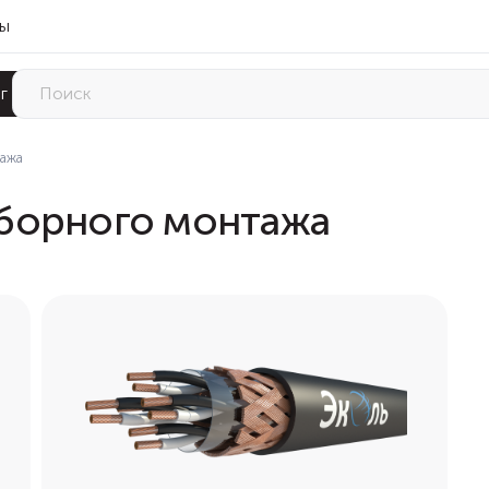
ты
г
ажа
борного монтажа